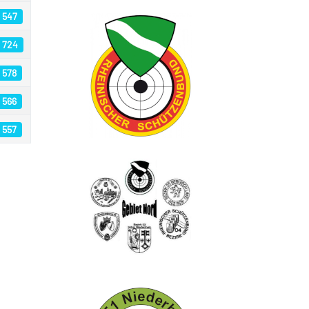
: 547
: 724
: 578
: 566
: 557